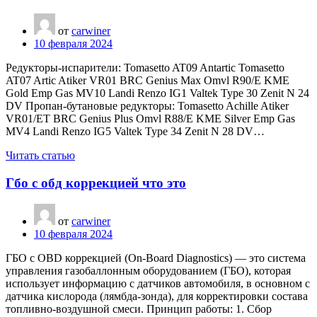
от
carwiner
10 февраля 2024
Редукторы-испарители: Tomasetto AT09 Antartic Tomasetto
AT07 Artic Atiker VR01 BRC Genius Max Omvl R90/E KME
Gold Emp Gas MV10 Landi Renzo IG1 Valtek Type 30 Zenit N 24
DV Пропан-бутановые редукторы: Tomasetto Achille Atiker
VR01/ET BRC Genius Plus Omvl R88/E KME Silver Emp Gas
MV4 Landi Renzo IG5 Valtek Type 34 Zenit N 28 DV…
Читать статью
Гбо с обд коррекцией что это
от
carwiner
10 февраля 2024
ГБО с OBD коррекцией (On-Board Diagnostics) — это система
управления газобаллонным оборудованием (ГБО), которая
использует информацию с датчиков автомобиля, в основном с
датчика кислорода (лямбда-зонда), для корректировки состава
топливно-воздушной смеси. Принцип работы: 1. Сбор