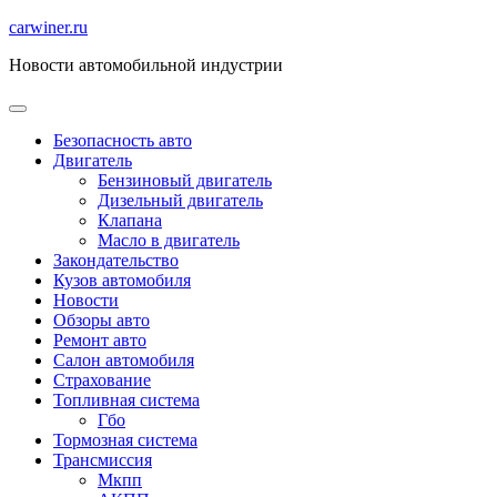
Перейти
carwiner.ru
к
Новости автомобильной индустрии
содержимому
Безопасность авто
Двигатель
Бензиновый двигатель
Дизельный двигатель
Клапана
Масло в двигатель
Закондательство
Кузов автомобиля
Новости
Обзоры авто
Ремонт авто
Салон автомобиля
Страхование
Топливная система
Гбо
Тормозная система
Трансмиссия
Мкпп