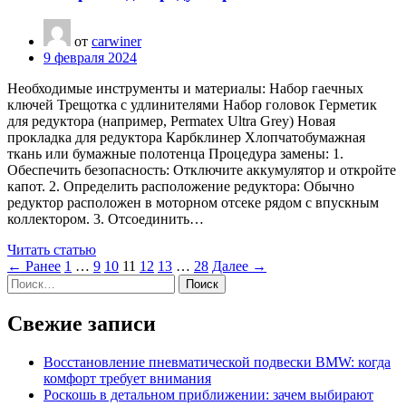
от
carwiner
9 февраля 2024
Необходимые инструменты и материалы: Набор гаечных
ключей Трещотка с удлинителями Набор головок Герметик
для редуктора (например, Permatex Ultra Grey) Новая
прокладка для редуктора Карбклинер Хлопчатобумажная
ткань или бумажные полотенца Процедура замены: 1.
Обеспечить безопасность: Отключите аккумулятор и откройте
капот. 2. Определить расположение редуктора: Обычно
редуктор расположен в моторном отсеке рядом с впускным
коллектором. 3. Отсоединить…
Читать статью
← Ранее
1
…
9
10
11
12
13
…
28
Далее →
Найти:
Свежие записи
Восстановление пневматической подвески BMW: когда
комфорт требует внимания
Роскошь в детальном приближении: зачем выбирают