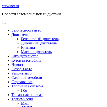
Перейти
carwiner.ru
к
Новости автомобильной индустрии
содержимому
Безопасность авто
Двигатель
Бензиновый двигатель
Дизельный двигатель
Клапана
Масло в двигатель
Закондательство
Кузов автомобиля
Новости
Обзоры авто
Ремонт авто
Салон автомобиля
Страхование
Топливная система
Гбо
Тормозная система
Трансмиссия
Мкпп