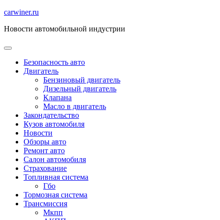
Перейти
carwiner.ru
к
Новости автомобильной индустрии
содержимому
Безопасность авто
Двигатель
Бензиновый двигатель
Дизельный двигатель
Клапана
Масло в двигатель
Закондательство
Кузов автомобиля
Новости
Обзоры авто
Ремонт авто
Салон автомобиля
Страхование
Топливная система
Гбо
Тормозная система
Трансмиссия
Мкпп