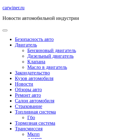
Перейти
carwiner.ru
к
Новости автомобильной индустрии
содержимому
Безопасность авто
Двигатель
Бензиновый двигатель
Дизельный двигатель
Клапана
Масло в двигатель
Закондательство
Кузов автомобиля
Новости
Обзоры авто
Ремонт авто
Салон автомобиля
Страхование
Топливная система
Гбо
Тормозная система
Трансмиссия
Мкпп