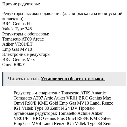
Прочие редукторы:
Редукторы высокого давления (для впрыска газа во впускной
коллектор):
BRC Genius H
Valtek Type 346
Редукторы с обогревом:
Tomasetto AT09 Arctic
Atiker VR01/ET
Emp Gas MV10
Электронные редукторы:
BRC Genius Max
Omvl R90/E
Читать статью
Установлено гбо что это значит
Редукторы-испарители: Tomasetto AT09 Antartic
Tomasetto AT07 Artic Atiker VR01 BRC Genius Max
Omvl R90/E KME Gold Emp Gas MV10 Landi Renzo
IG1 Valtek Type 30 Zenit N 24 DV Пропан-
бутановые редукторы: Tomasetto Achille Atiker
VR01/ET BRC Genius Plus Omvl R88/E KME Silver
Emp Gas MV4 Landi Renzo IG5 Valtek Type 34 Zenit