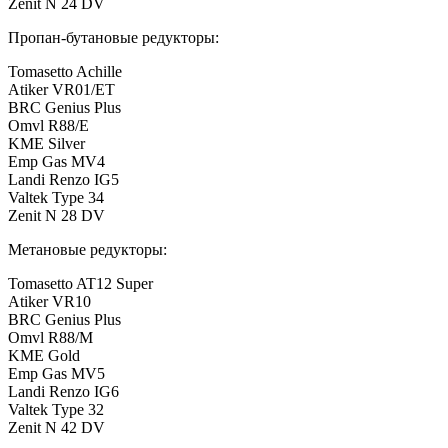
Zenit N 24 DV
Пропан-бутановые редукторы:
Tomasetto Achille
Atiker VR01/ET
BRC Genius Plus
Omvl R88/E
KME Silver
Emp Gas MV4
Landi Renzo IG5
Valtek Type 34
Zenit N 28 DV
Метановые редукторы:
Tomasetto AT12 Super
Atiker VR10
BRC Genius Plus
Omvl R88/M
KME Gold
Emp Gas MV5
Landi Renzo IG6
Valtek Type 32
Zenit N 42 DV