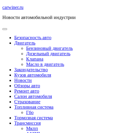
Перейти
carwiner.ru
к
Новости автомобильной индустрии
содержимому
Безопасность авто
Двигатель
Бензиновый двигатель
Дизельный двигатель
Клапана
Масло в двигатель
Закондательство
Кузов автомобиля
Новости
Обзоры авто
Ремонт авто
Салон автомобиля
Страхование
Топливная система
Гбо
Тормозная система
Трансмиссия
Мкпп