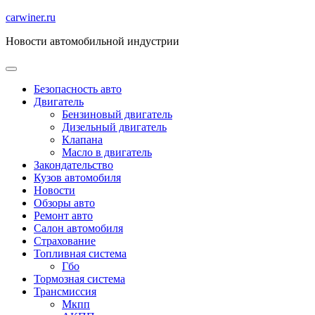
Перейти
carwiner.ru
к
Новости автомобильной индустрии
содержимому
Безопасность авто
Двигатель
Бензиновый двигатель
Дизельный двигатель
Клапана
Масло в двигатель
Закондательство
Кузов автомобиля
Новости
Обзоры авто
Ремонт авто
Салон автомобиля
Страхование
Топливная система
Гбо
Тормозная система
Трансмиссия
Мкпп