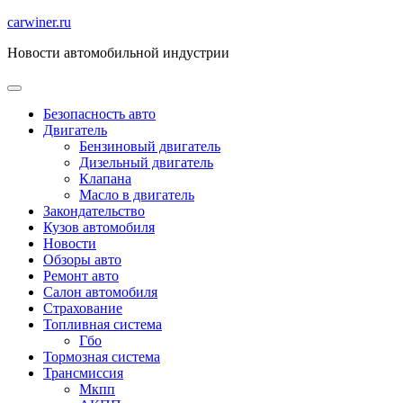
Перейти
carwiner.ru
к
Новости автомобильной индустрии
содержимому
Безопасность авто
Двигатель
Бензиновый двигатель
Дизельный двигатель
Клапана
Масло в двигатель
Закондательство
Кузов автомобиля
Новости
Обзоры авто
Ремонт авто
Салон автомобиля
Страхование
Топливная система
Гбо
Тормозная система
Трансмиссия
Мкпп