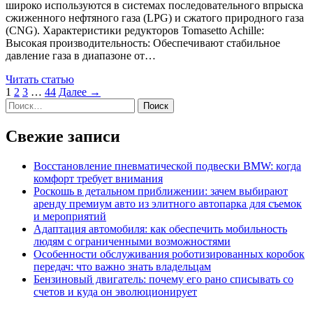
широко используются в системах последовательного впрыска
сжиженного нефтяного газа (LPG) и сжатого природного газа
(CNG). Характеристики редукторов Tomasetto Achille:
Высокая производительность: Обеспечивают стабильное
давление газа в диапазоне от…
Читать статью
1
2
3
…
44
Далее →
Найти:
Свежие записи
Восстановление пневматической подвески BMW: когда
комфорт требует внимания
Роскошь в детальном приближении: зачем выбирают
аренду премиум авто из элитного автопарка для съемок
и мероприятий
Адаптация автомобиля: как обеспечить мобильность
людям с ограниченными возможностями
Особенности обслуживания роботизированных коробок
передач: что важно знать владельцам
Бензиновый двигатель: почему его рано списывать со
счетов и куда он эволюционирует