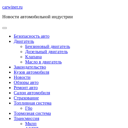
Перейти
carwiner.ru
к
Новости автомобильной индустрии
содержимому
Безопасность авто
Двигатель
Бензиновый двигатель
Дизельный двигатель
Клапана
Масло в двигатель
Закондательство
Кузов автомобиля
Новости
Обзоры авто
Ремонт авто
Салон автомобиля
Страхование
Топливная система
Гбо
Тормозная система
Трансмиссия
Мкпп