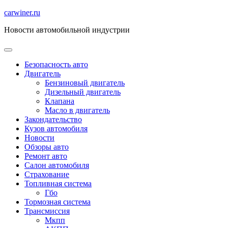
Перейти
carwiner.ru
к
Новости автомобильной индустрии
содержимому
Безопасность авто
Двигатель
Бензиновый двигатель
Дизельный двигатель
Клапана
Масло в двигатель
Закондательство
Кузов автомобиля
Новости
Обзоры авто
Ремонт авто
Салон автомобиля
Страхование
Топливная система
Гбо
Тормозная система
Трансмиссия
Мкпп