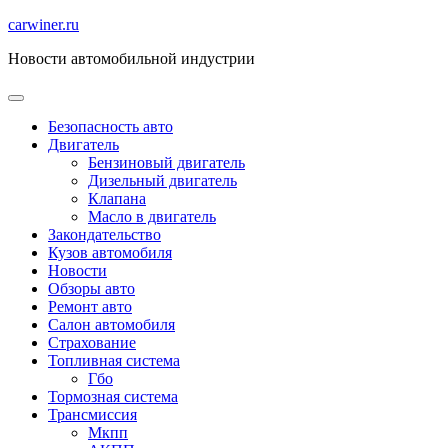
Перейти
carwiner.ru
к
Новости автомобильной индустрии
содержимому
Безопасность авто
Двигатель
Бензиновый двигатель
Дизельный двигатель
Клапана
Масло в двигатель
Закондательство
Кузов автомобиля
Новости
Обзоры авто
Ремонт авто
Салон автомобиля
Страхование
Топливная система
Гбо
Тормозная система
Трансмиссия
Мкпп