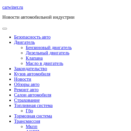
Перейти
carwiner.ru
к
Новости автомобильной индустрии
содержимому
Безопасность авто
Двигатель
Бензиновый двигатель
Дизельный двигатель
Клапана
Масло в двигатель
Закондательство
Кузов автомобиля
Новости
Обзоры авто
Ремонт авто
Салон автомобиля
Страхование
Топливная система
Гбо
Тормозная система
Трансмиссия
Мкпп