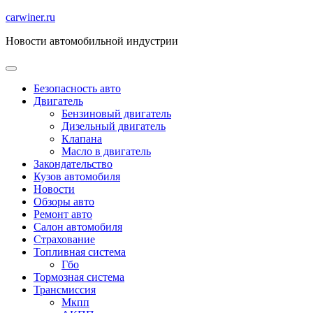
Перейти
carwiner.ru
к
Новости автомобильной индустрии
содержимому
Безопасность авто
Двигатель
Бензиновый двигатель
Дизельный двигатель
Клапана
Масло в двигатель
Закондательство
Кузов автомобиля
Новости
Обзоры авто
Ремонт авто
Салон автомобиля
Страхование
Топливная система
Гбо
Тормозная система
Трансмиссия
Мкпп