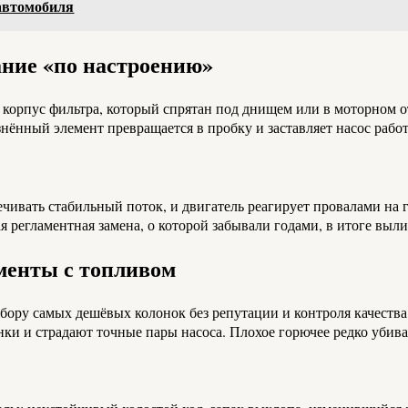
автомобиля
ание «по настроению»
корпус фильтра, который спрятан под днищем или в моторном отс
язнённый элемент превращается в пробку и заставляет насос рабо
ечивать стабильный поток, и двигатель реагирует провалами на 
ая регламентная замена, о которой забывали годами, в итоге выл
менты с топливом
бору самых дешёвых колонок без репутации и контроля качества.
ки и страдают точные пары насоса. Плохое горючее редко убивае