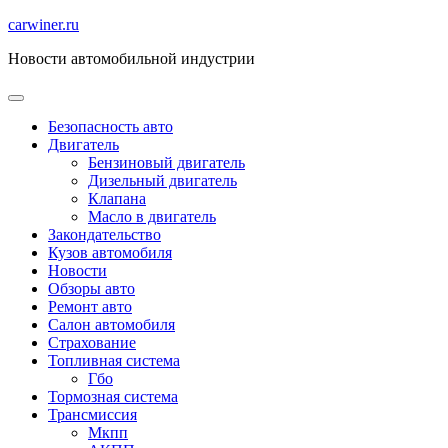
Перейти
carwiner.ru
к
Новости автомобильной индустрии
содержимому
Безопасность авто
Двигатель
Бензиновый двигатель
Дизельный двигатель
Клапана
Масло в двигатель
Закондательство
Кузов автомобиля
Новости
Обзоры авто
Ремонт авто
Салон автомобиля
Страхование
Топливная система
Гбо
Тормозная система
Трансмиссия
Мкпп