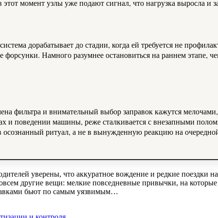
 этот момент узлы уже подают сигнал, что нагрузка выросла и з
система дорабатывает до стадии, когда ей требуется не профилак
е форсунки. Намного разумнее остановиться на раннем этапе, ч
амена фильтра и внимательный выбор заправок кажутся мелочами,
ах и поведении машины, реже сталкивается с внезапными поломк
в осознанный ритуал, а не в вынужденную реакцию на очередной
дителей уверены, что аккуратное вождение и редкие поездки н
совсем другие вещи: мелкие повседневные привычки, на которые
правками бьют по самым уязвимым…
тизации и контроля