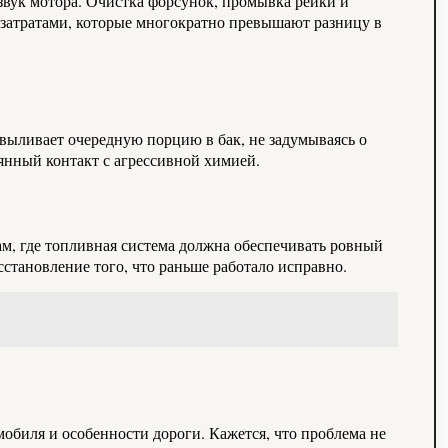
звук мотора. Очистка форсунок, промывка рейки и
я затратами, которые многократно превышают разницу в
выливает очередную порцию в бак, не задумываясь о
янный контакт с агрессивной химией.
ам, где топливная система должна обеспечивать ровный
сстановление того, что раньше работало исправно.
обиля и особенности дороги. Кажется, что проблема не