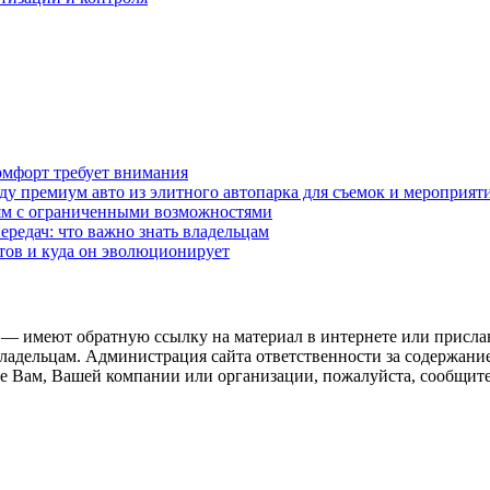
омфорт требует внимания
у премиум авто из элитного автопарка для съемок и мероприят
дям с ограниченными возможностями
редач: что важно знать владельцам
етов и куда он эволюционирует
 — имеют обратную ссылку на материал в интернете или присла
ладельцам. Администрация сайта ответственности за содержание
 Вам, Вашей компании или организации, пожалуйста, сообщите 