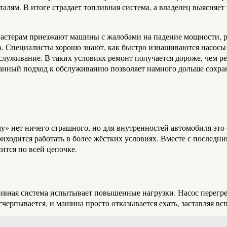
ям. В итоге страдает топливная система, а владелец выясняет э
 мастерам приезжают машины с жалобами на падение мощности, р
. Специалисты хорошо знают, как быстро изнашиваются насосы и
бслуживание. В таких условиях ремонт получается дороже, чем р
анный подход к обслуживанию позволяет намного дольше сохран
у» нет ничего страшного, но для внутренностей автомобиля это
иходится работать в более жёстких условиях. Вместе с последн
сится по всей цепочке.
ливная система испытывает повышенные нагрузки. Насос перегрева
счерпывается, и машина просто отказывается ехать, заставляя в