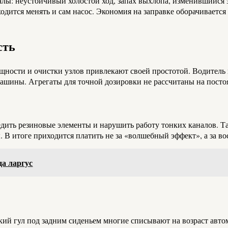
алы: неустойчивый холостой ход, запах выхлопа, изменившийся 
одится менять и сам насос. Экономия на заправке оборачиваетс
сть
ности и очистки узлов привлекают своей простотой. Водитель 
машины. Агрегаты для точной дозировки не рассчитаны на посто
дить резиновые элементы и нарушить работу тонких каналов. Т
. В итоге приходится платить не за «волшебный эффект», а за во
да ларгус
кий гул под задним сиденьем многие списывают на возраст автом