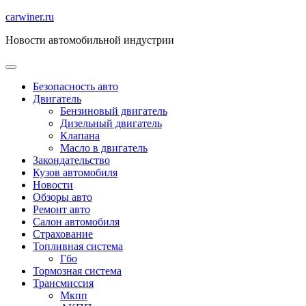
Перейти
carwiner.ru
к
Новости автомобильной индустрии
содержимому
Безопасность авто
Двигатель
Бензиновый двигатель
Дизельный двигатель
Клапана
Масло в двигатель
Закондательство
Кузов автомобиля
Новости
Обзоры авто
Ремонт авто
Салон автомобиля
Страхование
Топливная система
Гбо
Тормозная система
Трансмиссия
Мкпп