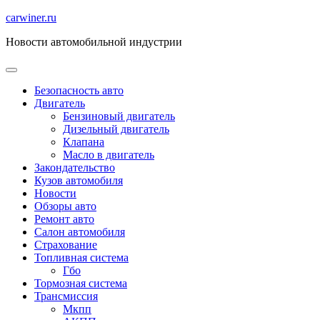
Перейти
carwiner.ru
к
Новости автомобильной индустрии
содержимому
Безопасность авто
Двигатель
Бензиновый двигатель
Дизельный двигатель
Клапана
Масло в двигатель
Закондательство
Кузов автомобиля
Новости
Обзоры авто
Ремонт авто
Салон автомобиля
Страхование
Топливная система
Гбо
Тормозная система
Трансмиссия
Мкпп