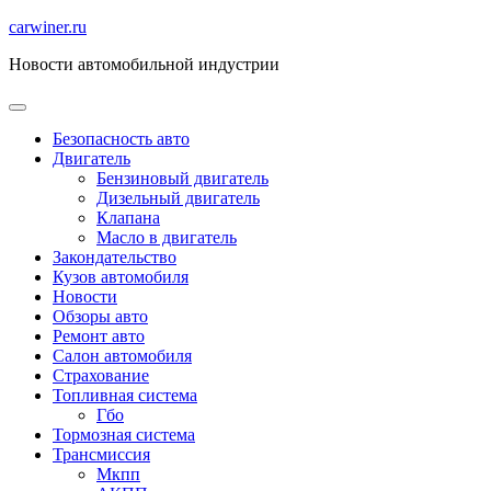
Перейти
carwiner.ru
к
Новости автомобильной индустрии
содержимому
Безопасность авто
Двигатель
Бензиновый двигатель
Дизельный двигатель
Клапана
Масло в двигатель
Закондательство
Кузов автомобиля
Новости
Обзоры авто
Ремонт авто
Салон автомобиля
Страхование
Топливная система
Гбо
Тормозная система
Трансмиссия
Мкпп