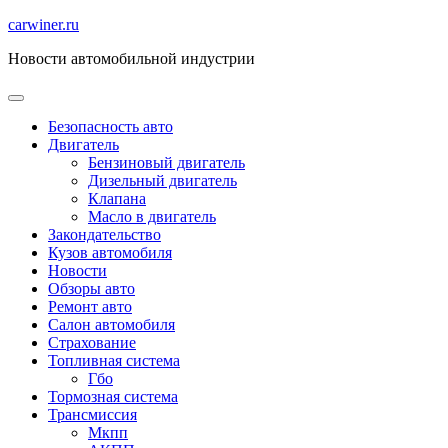
Перейти
carwiner.ru
к
Новости автомобильной индустрии
содержимому
Безопасность авто
Двигатель
Бензиновый двигатель
Дизельный двигатель
Клапана
Масло в двигатель
Закондательство
Кузов автомобиля
Новости
Обзоры авто
Ремонт авто
Салон автомобиля
Страхование
Топливная система
Гбо
Тормозная система
Трансмиссия
Мкпп