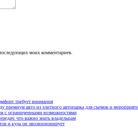
ля последующих моих комментариев.
омфорт требует внимания
у премиум авто из элитного автопарка для съемок и мероприят
дям с ограниченными возможностями
редач: что важно знать владельцам
етов и куда он эволюционирует