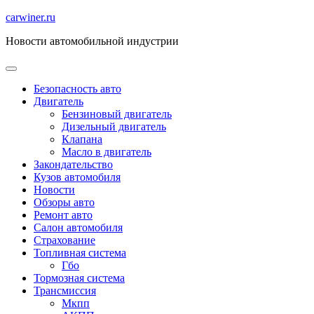
Перейти
carwiner.ru
к
Новости автомобильной индустрии
содержимому
Безопасность авто
Двигатель
Бензиновый двигатель
Дизельный двигатель
Клапана
Масло в двигатель
Закондательство
Кузов автомобиля
Новости
Обзоры авто
Ремонт авто
Салон автомобиля
Страхование
Топливная система
Гбо
Тормозная система
Трансмиссия
Мкпп