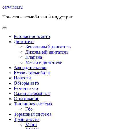
Перейти
carwiner.ru
к
Новости автомобильной индустрии
содержимому
Безопасность авто
Двигатель
Бензиновый двигатель
Дизельный двигатель
Клапана
Масло в двигатель
Закондательство
Кузов автомобиля
Новости
Обзоры авто
Ремонт авто
Салон автомобиля
Страхование
Топливная система
Гбо
Тормозная система
Трансмиссия
Мкпп