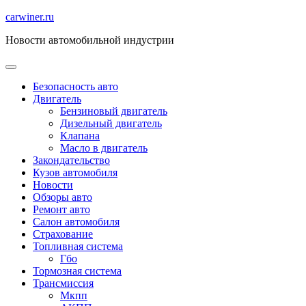
Перейти
carwiner.ru
к
Новости автомобильной индустрии
содержимому
Безопасность авто
Двигатель
Бензиновый двигатель
Дизельный двигатель
Клапана
Масло в двигатель
Закондательство
Кузов автомобиля
Новости
Обзоры авто
Ремонт авто
Салон автомобиля
Страхование
Топливная система
Гбо
Тормозная система
Трансмиссия
Мкпп