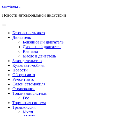
Перейти
carwiner.ru
к
Новости автомобильной индустрии
содержимому
Безопасность авто
Двигатель
Бензиновый двигатель
Дизельный двигатель
Клапана
Масло в двигатель
Закондательство
Кузов автомобиля
Новости
Обзоры авто
Ремонт авто
Салон автомобиля
Страхование
Топливная система
Гбо
Тормозная система
Трансмиссия
Мкпп