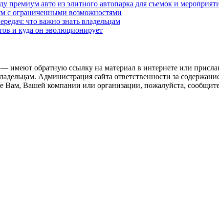
у премиум авто из элитного автопарка для съемок и мероприят
дям с ограниченными возможностями
редач: что важно знать владельцам
етов и куда он эволюционирует
 — имеют обратную ссылку на материал в интернете или присла
ладельцам. Администрация сайта ответственности за содержание
 Вам, Вашей компании или организации, пожалуйста, сообщите 