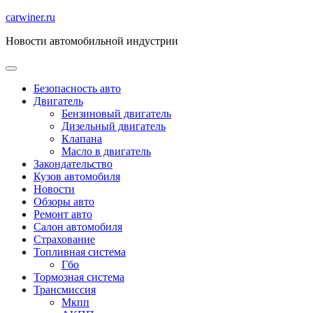
Перейти
carwiner.ru
к
Новости автомобильной индустрии
содержимому
Безопасность авто
Двигатель
Бензиновый двигатель
Дизельный двигатель
Клапана
Масло в двигатель
Закондательство
Кузов автомобиля
Новости
Обзоры авто
Ремонт авто
Салон автомобиля
Страхование
Топливная система
Гбо
Тормозная система
Трансмиссия
Мкпп