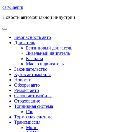
Перейти
carwiner.ru
к
Новости автомобильной индустрии
содержимому
Безопасность авто
Двигатель
Бензиновый двигатель
Дизельный двигатель
Клапана
Масло в двигатель
Закондательство
Кузов автомобиля
Новости
Обзоры авто
Ремонт авто
Салон автомобиля
Страхование
Топливная система
Гбо
Тормозная система
Трансмиссия
Мкпп