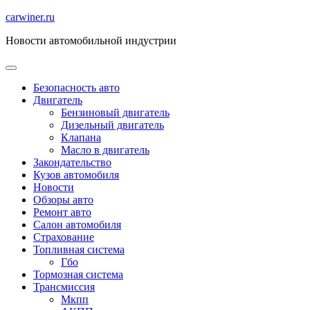
Перейти
carwiner.ru
к
Новости автомобильной индустрии
содержимому
Безопасность авто
Двигатель
Бензиновый двигатель
Дизельный двигатель
Клапана
Масло в двигатель
Закондательство
Кузов автомобиля
Новости
Обзоры авто
Ремонт авто
Салон автомобиля
Страхование
Топливная система
Гбо
Тормозная система
Трансмиссия
Мкпп