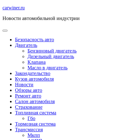
Перейти
carwiner.ru
к
Новости автомобильной индустрии
содержимому
Безопасность авто
Двигатель
Бензиновый двигатель
Дизельный двигатель
Клапана
Масло в двигатель
Закондательство
Кузов автомобиля
Новости
Обзоры авто
Ремонт авто
Салон автомобиля
Страхование
Топливная система
Гбо
Тормозная система
Трансмиссия
Мкпп