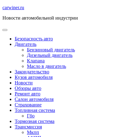
Перейти
carwiner.ru
к
Новости автомобильной индустрии
содержимому
Безопасность авто
Двигатель
Бензиновый двигатель
Дизельный двигатель
Клапана
Масло в двигатель
Закондательство
Кузов автомобиля
Новости
Обзоры авто
Ремонт авто
Салон автомобиля
Страхование
Топливная система
Гбо
Тормозная система
Трансмиссия
Мкпп