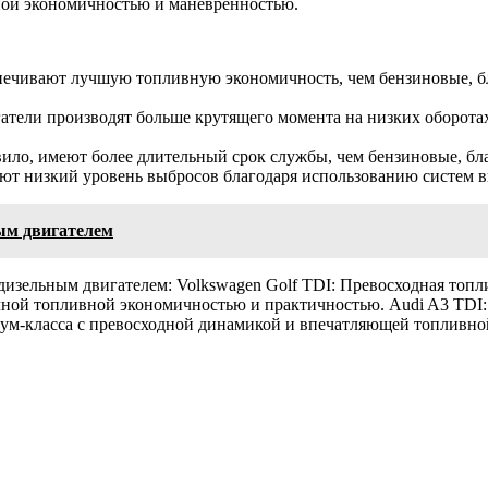
вной экономичностью и маневренностью.
печивают лучшую топливную экономичность, чем бензиновые, б
атели производят больше крутящего момента на низких оборота
вило, имеют более длительный срок службы, чем бензиновые, б
ют низкий уровень выбросов благодаря использованию систем в
ым двигателем
изельным двигателем: Volkswagen Golf TDI: Превосходная топ
ичной топливной экономичностью и практичностью. Audi A3 TD
миум-класса с превосходной динамикой и впечатляющей топлив