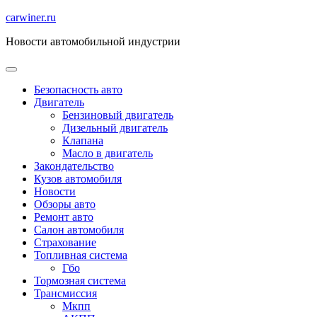
Перейти
carwiner.ru
к
Новости автомобильной индустрии
содержимому
Безопасность авто
Двигатель
Бензиновый двигатель
Дизельный двигатель
Клапана
Масло в двигатель
Закондательство
Кузов автомобиля
Новости
Обзоры авто
Ремонт авто
Салон автомобиля
Страхование
Топливная система
Гбо
Тормозная система
Трансмиссия
Мкпп