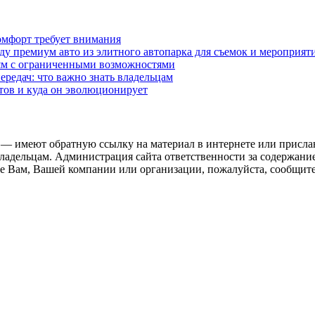
омфорт требует внимания
у премиум авто из элитного автопарка для съемок и мероприят
дям с ограниченными возможностями
редач: что важно знать владельцам
етов и куда он эволюционирует
 — имеют обратную ссылку на материал в интернете или присла
ладельцам. Администрация сайта ответственности за содержание
 Вам, Вашей компании или организации, пожалуйста, сообщите 