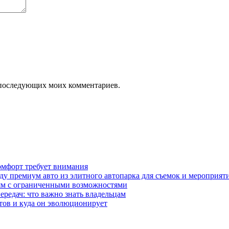
ля последующих моих комментариев.
омфорт требует внимания
у премиум авто из элитного автопарка для съемок и мероприят
дям с ограниченными возможностями
редач: что важно знать владельцам
етов и куда он эволюционирует