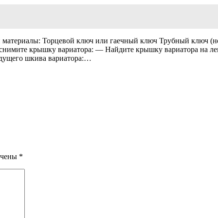
 и материалы: Торцевой ключ или гаечный ключ Трубный ключ (н
и снимите крышку вариатора: — Найдите крышку вариатора на ле
ведущего шкива вариатора:…
ечены
*