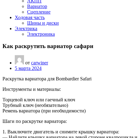
АКПП
Вариатор
Сцепление
Ходовая часть
Шины и диски
Электрика
Электроника
Как раскрутить вариатор сафари
от
carwiner
5 марта 2024
Раскрутка вариатора для Bombardier Safari
Инструменты и материалы:
Торцевой ключ или гаечный ключ
Трубный ключ (необязательно)
Ремень вариатора (при необходимости)
Шаги по раскрутке вариатора:
1. Выключите двигатель и снимите крышку вариатора:
— Найдите крышку вариатора на левой стороне квадроцикла и 