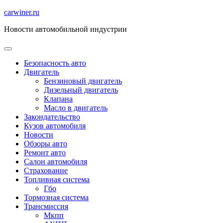
Перейти
carwiner.ru
к
Новости автомобильной индустрии
содержимому
Безопасность авто
Двигатель
Бензиновый двигатель
Дизельный двигатель
Клапана
Масло в двигатель
Закондательство
Кузов автомобиля
Новости
Обзоры авто
Ремонт авто
Салон автомобиля
Страхование
Топливная система
Гбо
Тормозная система
Трансмиссия
Мкпп