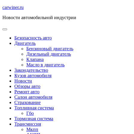
Перейти
carwiner.ru
к
Новости автомобильной индустрии
содержимому
Безопасность авто
Двигатель
Бензиновый двигатель
Дизельный двигатель
Клапана
Масло в двигатель
Закондательство
Кузов автомобиля
Новости
Обзоры авто
Ремонт авто
Салон автомобиля
Страхование
Топливная система
Гбо
Тормозная система
Трансмиссия
Мкпп