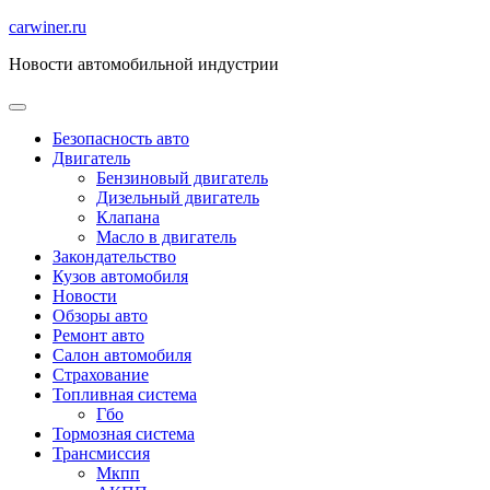
Перейти
carwiner.ru
к
Новости автомобильной индустрии
содержимому
Безопасность авто
Двигатель
Бензиновый двигатель
Дизельный двигатель
Клапана
Масло в двигатель
Закондательство
Кузов автомобиля
Новости
Обзоры авто
Ремонт авто
Салон автомобиля
Страхование
Топливная система
Гбо
Тормозная система
Трансмиссия
Мкпп