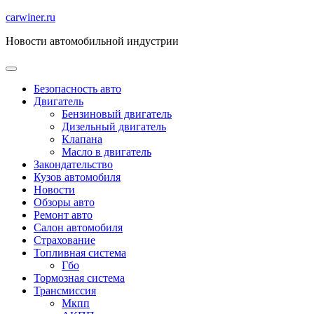
Перейти
carwiner.ru
к
Новости автомобильной индустрии
содержимому
Безопасность авто
Двигатель
Бензиновый двигатель
Дизельный двигатель
Клапана
Масло в двигатель
Закондательство
Кузов автомобиля
Новости
Обзоры авто
Ремонт авто
Салон автомобиля
Страхование
Топливная система
Гбо
Тормозная система
Трансмиссия
Мкпп