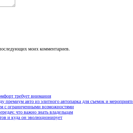
ля последующих моих комментариев.
омфорт требует внимания
у премиум авто из элитного автопарка для съемок и мероприят
дям с ограниченными возможностями
редач: что важно знать владельцам
етов и куда он эволюционирует