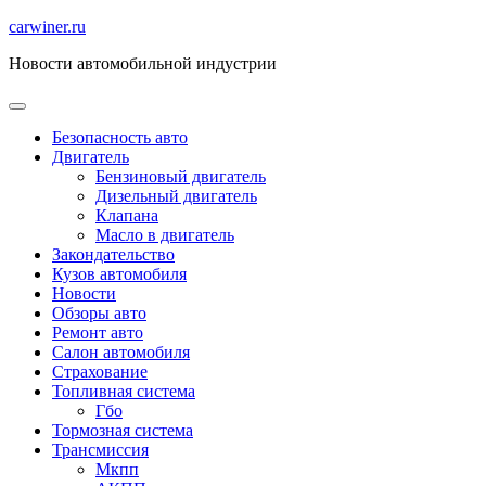
Перейти
carwiner.ru
к
Новости автомобильной индустрии
содержимому
Безопасность авто
Двигатель
Бензиновый двигатель
Дизельный двигатель
Клапана
Масло в двигатель
Закондательство
Кузов автомобиля
Новости
Обзоры авто
Ремонт авто
Салон автомобиля
Страхование
Топливная система
Гбо
Тормозная система
Трансмиссия
Мкпп