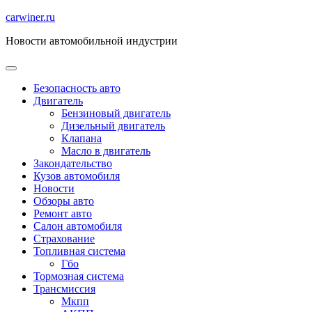
Перейти
carwiner.ru
к
Новости автомобильной индустрии
содержимому
Безопасность авто
Двигатель
Бензиновый двигатель
Дизельный двигатель
Клапана
Масло в двигатель
Закондательство
Кузов автомобиля
Новости
Обзоры авто
Ремонт авто
Салон автомобиля
Страхование
Топливная система
Гбо
Тормозная система
Трансмиссия
Мкпп