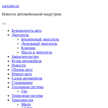
Перейти
carwiner.ru
к
Новости автомобильной индустрии
содержимому
Безопасность авто
Двигатель
Бензиновый двигатель
Дизельный двигатель
Клапана
Масло в двигатель
Закондательство
Кузов автомобиля
Новости
Обзоры авто
Ремонт авто
Салон автомобиля
Страхование
Топливная система
Гбо
Тормозная система
Трансмиссия
Мкпп