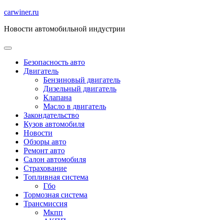
Перейти
carwiner.ru
к
Новости автомобильной индустрии
содержимому
Безопасность авто
Двигатель
Бензиновый двигатель
Дизельный двигатель
Клапана
Масло в двигатель
Закондательство
Кузов автомобиля
Новости
Обзоры авто
Ремонт авто
Салон автомобиля
Страхование
Топливная система
Гбо
Тормозная система
Трансмиссия
Мкпп