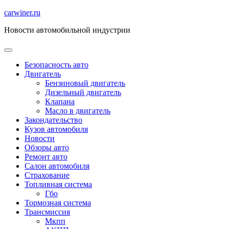
Перейти
carwiner.ru
к
Новости автомобильной индустрии
содержимому
Безопасность авто
Двигатель
Бензиновый двигатель
Дизельный двигатель
Клапана
Масло в двигатель
Закондательство
Кузов автомобиля
Новости
Обзоры авто
Ремонт авто
Салон автомобиля
Страхование
Топливная система
Гбо
Тормозная система
Трансмиссия
Мкпп