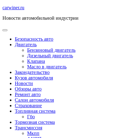
Перейти
carwiner.ru
к
Новости автомобильной индустрии
содержимому
Безопасность авто
Двигатель
Бензиновый двигатель
Дизельный двигатель
Клапана
Масло в двигатель
Закондательство
Кузов автомобиля
Новости
Обзоры авто
Ремонт авто
Салон автомобиля
Страхование
Топливная система
Гбо
Тормозная система
Трансмиссия
Мкпп