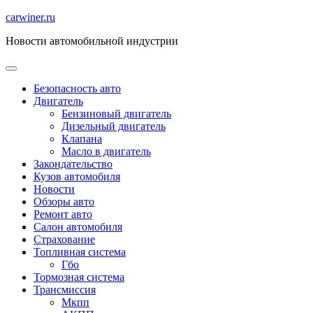
Перейти
carwiner.ru
к
Новости автомобильной индустрии
содержимому
Безопасность авто
Двигатель
Бензиновый двигатель
Дизельный двигатель
Клапана
Масло в двигатель
Закондательство
Кузов автомобиля
Новости
Обзоры авто
Ремонт авто
Салон автомобиля
Страхование
Топливная система
Гбо
Тормозная система
Трансмиссия
Мкпп