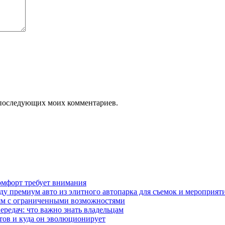
ля последующих моих комментариев.
омфорт требует внимания
у премиум авто из элитного автопарка для съемок и мероприят
дям с ограниченными возможностями
редач: что важно знать владельцам
етов и куда он эволюционирует