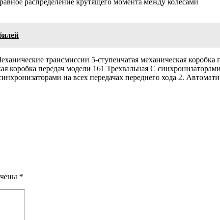
 равное распределение крутящего момента между колесами
билей
анические трансмиссии 5-ступенчатая механическая коробка п
кая коробка передач модели 161 Трехвальная С синхронизаторами
синхронизаторами на всех передачах переднего хода 2. Автомат
ечены
*