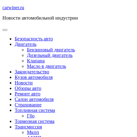
Перейти
carwiner.ru
к
Новости автомобильной индустрии
содержимому
Безопасность авто
Двигатель
Бензиновый двигатель
Дизельный двигатель
Клапана
Масло в двигатель
Закондательство
Кузов автомобиля
Новости
Обзоры авто
Ремонт авто
Салон автомобиля
Страхование
Топливная система
Гбо
Тормозная система
Трансмиссия
Мкпп