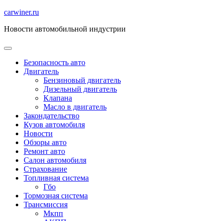
Перейти
carwiner.ru
к
Новости автомобильной индустрии
содержимому
Безопасность авто
Двигатель
Бензиновый двигатель
Дизельный двигатель
Клапана
Масло в двигатель
Закондательство
Кузов автомобиля
Новости
Обзоры авто
Ремонт авто
Салон автомобиля
Страхование
Топливная система
Гбо
Тормозная система
Трансмиссия
Мкпп