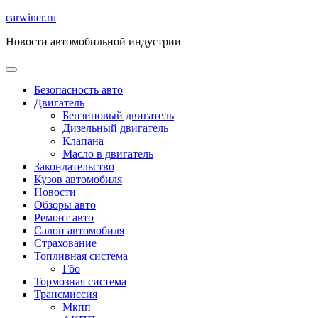
Перейти
carwiner.ru
к
Новости автомобильной индустрии
содержимому
Безопасность авто
Двигатель
Бензиновый двигатель
Дизельный двигатель
Клапана
Масло в двигатель
Закондательство
Кузов автомобиля
Новости
Обзоры авто
Ремонт авто
Салон автомобиля
Страхование
Топливная система
Гбо
Тормозная система
Трансмиссия
Мкпп