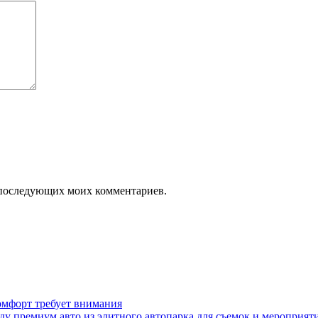
ля последующих моих комментариев.
омфорт требует внимания
у премиум авто из элитного автопарка для съемок и мероприят