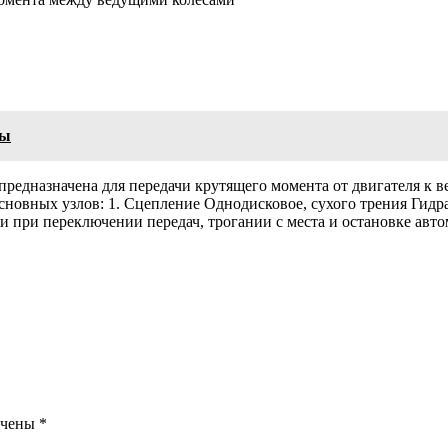
ды
едназначена для передачи крутящего момента от двигателя к в
сновных узлов: 1. Сцепление Однодисковое, сухого трения Гид
и при переключении передач, трогании с места и остановке авт
ечены
*