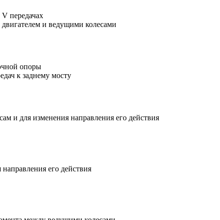
, V передачах
 двигателем и ведущими колесами
точной опоры
едач к заднему мосту
сам и для изменения направления его действия
 направления его действия
момента между ведущими колесами