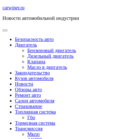
Перейти
carwiner.ru
к
Новости автомобильной индустрии
содержимому
Безопасность авто
Двигатель
Бензиновый двигатель
Дизельный двигатель
Клапана
Масло в двигатель
Закондательство
Кузов автомобиля
Новости
Обзоры авто
Ремонт авто
Салон автомобиля
Страхование
Топливная система
Гбо
Тормозная система
Трансмиссия
Мкпп