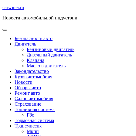
Перейти
carwiner.ru
к
Новости автомобильной индустрии
содержимому
Безопасность авто
Двигатель
Бензиновый двигатель
Дизельный двигатель
Клапана
Масло в двигатель
Закондательство
Кузов автомобиля
Новости
Обзоры авто
Ремонт авто
Салон автомобиля
Страхование
Топливная система
Гбо
Тормозная система
Трансмиссия
Мкпп