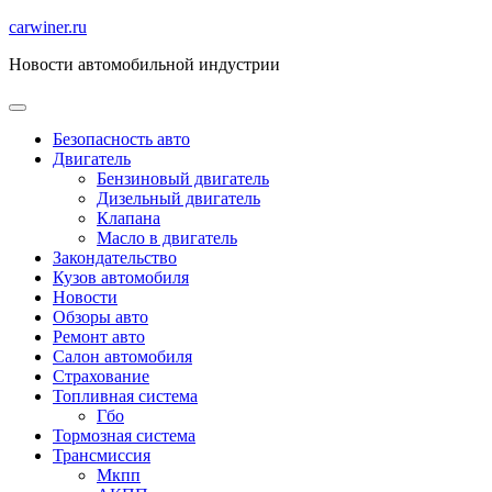
Перейти
carwiner.ru
к
Новости автомобильной индустрии
содержимому
Безопасность авто
Двигатель
Бензиновый двигатель
Дизельный двигатель
Клапана
Масло в двигатель
Закондательство
Кузов автомобиля
Новости
Обзоры авто
Ремонт авто
Салон автомобиля
Страхование
Топливная система
Гбо
Тормозная система
Трансмиссия
Мкпп