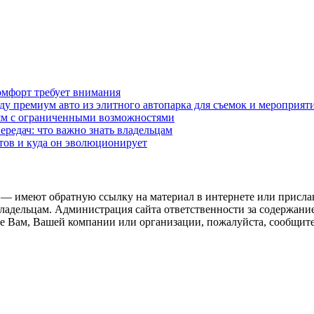
омфорт требует внимания
у премиум авто из элитного автопарка для съемок и мероприят
дям с ограниченными возможностями
редач: что важно знать владельцам
етов и куда он эволюционирует
 — имеют обратную ссылку на материал в интернете или присла
ладельцам. Администрация сайта ответственности за содержание
 Вам, Вашей компании или организации, пожалуйста, сообщите 