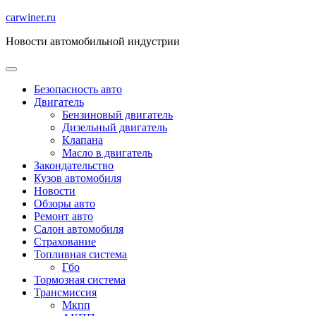
Перейти
carwiner.ru
к
Новости автомобильной индустрии
содержимому
Безопасность авто
Двигатель
Бензиновый двигатель
Дизельный двигатель
Клапана
Масло в двигатель
Закондательство
Кузов автомобиля
Новости
Обзоры авто
Ремонт авто
Салон автомобиля
Страхование
Топливная система
Гбо
Тормозная система
Трансмиссия
Мкпп