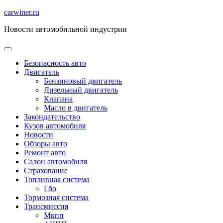
Перейти
carwiner.ru
к
Новости автомобильной индустрии
содержимому
Безопасность авто
Двигатель
Бензиновый двигатель
Дизельный двигатель
Клапана
Масло в двигатель
Закондательство
Кузов автомобиля
Новости
Обзоры авто
Ремонт авто
Салон автомобиля
Страхование
Топливная система
Гбо
Тормозная система
Трансмиссия
Мкпп