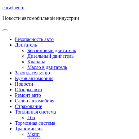
Перейти
carwiner.ru
к
Новости автомобильной индустрии
содержимому
Безопасность авто
Двигатель
Бензиновый двигатель
Дизельный двигатель
Клапана
Масло в двигатель
Закондательство
Кузов автомобиля
Новости
Обзоры авто
Ремонт авто
Салон автомобиля
Страхование
Топливная система
Гбо
Тормозная система
Трансмиссия
Мкпп