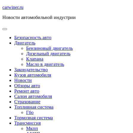
Перейти
carwiner.ru
к
Новости автомобильной индустрии
содержимому
Безопасность авто
Двигатель
Бензиновый двигатель
Дизельный двигатель
Клапана
Масло в двигатель
Закондательство
Кузов автомобиля
Новости
Обзоры авто
Ремонт авто
Салон автомобиля
Страхование
Топливная система
Гбо
Тормозная система
Трансмиссия
Мкпп