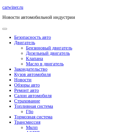
Перейти
carwiner.ru
к
Новости автомобильной индустрии
содержимому
Безопасность авто
Двигатель
Бензиновый двигатель
Дизельный двигатель
Клапана
Масло в двигатель
Закондательство
Кузов автомобиля
Новости
Обзоры авто
Ремонт авто
Салон автомобиля
Страхование
Топливная система
Гбо
Тормозная система
Трансмиссия
Мкпп