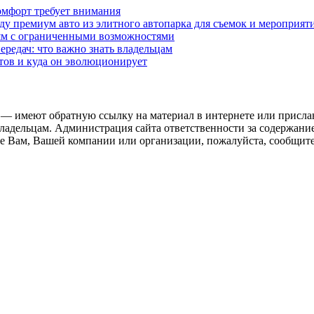
омфорт требует внимания
у премиум авто из элитного автопарка для съемок и мероприят
дям с ограниченными возможностями
редач: что важно знать владельцам
етов и куда он эволюционирует
 — имеют обратную ссылку на материал в интернете или присла
ладельцам. Администрация сайта ответственности за содержание
 Вам, Вашей компании или организации, пожалуйста, сообщите 