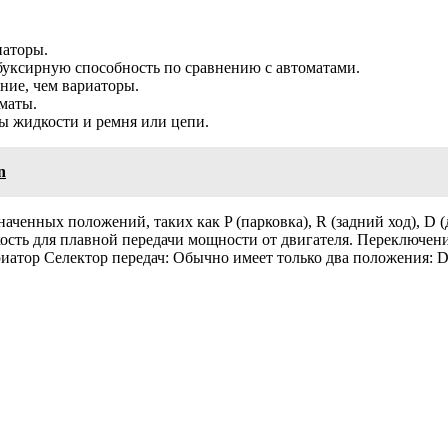
иаторы.
буксирную способность по сравнению с автоматами.
ние, чем вариаторы.
маты.
ы жидкости и ремня или цепи.
n
аченных положений, таких как P (парковка), R (задний ход), D 
сть для плавной передачи мощности от двигателя. Переключение
риатор Селектор передач: Обычно имеет только два положения: