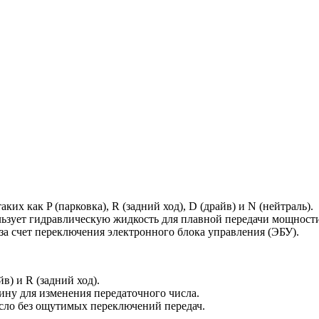
их как P (парковка), R (задний ход), D (драйв) и N (нейтраль).
ьзует гидравлическую жидкость для плавной передачи мощности
за счет переключения электронного блока управления (ЭБУ).
в) и R (задний ход).
ну для изменения передаточного числа.
сло без ощутимых переключений передач.