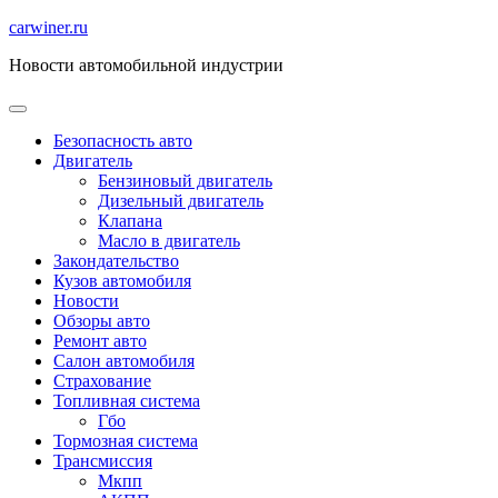
Перейти
carwiner.ru
к
Новости автомобильной индустрии
содержимому
Безопасность авто
Двигатель
Бензиновый двигатель
Дизельный двигатель
Клапана
Масло в двигатель
Закондательство
Кузов автомобиля
Новости
Обзоры авто
Ремонт авто
Салон автомобиля
Страхование
Топливная система
Гбо
Тормозная система
Трансмиссия
Мкпп